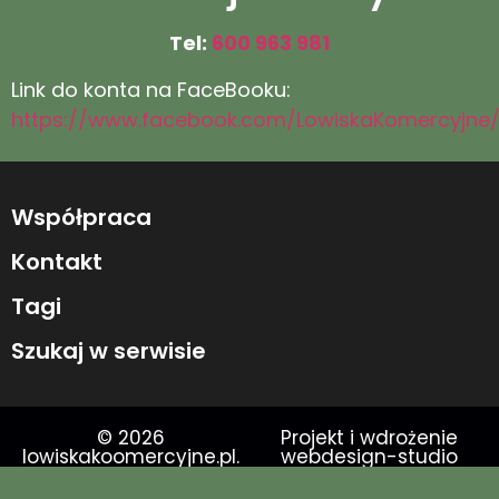
Tel:
600 963 981
Link do konta na FaceBooku:
https://www.facebook.com/LowiskaKomercyjne
Współpraca
Kontakt
Tagi
Szukaj w serwisie
© 2026
Projekt i wdrożenie
lowiskakoomercyjne.pl.
webdesign-studio
Wszelkie prawa
zastrzeżone.