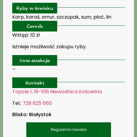
Ryby w łowisku
Karp, karaś, amur, szczupak, sum, płoć, lin
Cennik
Wstęp: 10 zł
Istnieje możliwość zakupu ryby.
Inne atrakcje
–
Kontakt
Topole 1, 18-106 Niewodnica Kościelna
Tel.:
728 825 665
Blisko: Białystok
Regulamin łowiska