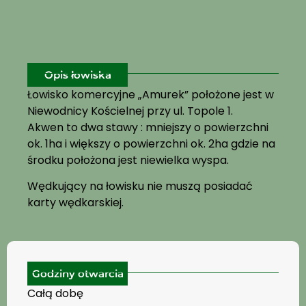
Opis łowiska
Łowisko komercyjne „Amurek” położone jest w
Niewodnicy Kościelnej przy ul. Topole 1.
Akwen to dwa stawy : mniejszy o powierzchni
ok. 1ha i większy o powierzchni ok. 2ha gdzie na
środku położona jest niewielka wyspa.
Wędkujący na łowisku nie muszą posiadać
karty wędkarskiej.
Godziny otwarcia
Całą dobę