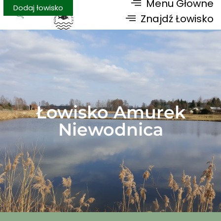
Menu Głowne
Dodaj łowisko
Znajdź Łowisko
Łowisko Amurek
Niewodnica