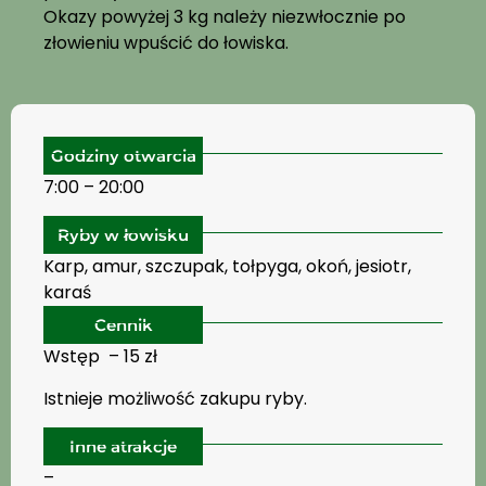
Okazy powyżej 3 kg należy niezwłocznie po
złowieniu wpuścić do łowiska.
Godziny otwarcia
7:00 – 20:00
Ryby w łowisku
Karp, amur, szczupak, tołpyga, okoń, jesiotr,
karaś
Cennik
Wstęp – 15 zł
Istnieje możliwość zakupu ryby.
Inne atrakcje
–