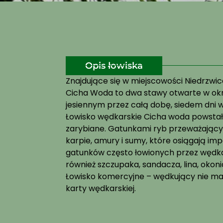
Opis łowiska
Znajdujące się w miejscowości Niedrzwi
Cicha Woda to dwa stawy otwarte w okr
jesiennym przez całą dobę, siedem dni w
Łowisko wędkarskie Cicha woda powstało 
zarybiane. Gatunkami ryb przeważający
karpie, amury i sumy, które osiągają im
gatunków często łowionych przez wędka
również szczupaka, sandacza, lina, okonia,
Łowisko komercyjne – wędkujący nie ma
karty wędkarskiej.