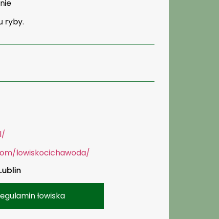
nie
u ryby.
l/
com/lowiskocichawoda/
Lublin
egulamin łowiska