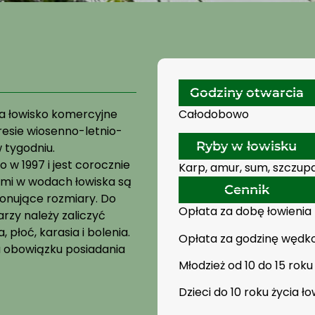
Godziny otwarcia
ca łowisko komercyjne
Całodobowo
esie wiosenno-letnio-
Ryby w łowisku
 tygodniu.
w 1997 i jest corocznie
Karp, amur, sum, szczupak
mi w wodach łowiska są
Cennik
ponujące rozmiary. Do
Opłata za dobę łowienia 
rzy należy zaliczyć
 płoć, karasia i bolenia.
Opłata za godzinę wędko
 obowiązku posiadania
Młodzież od 10 do 15 roku 
Dzieci do 10 roku życia ł