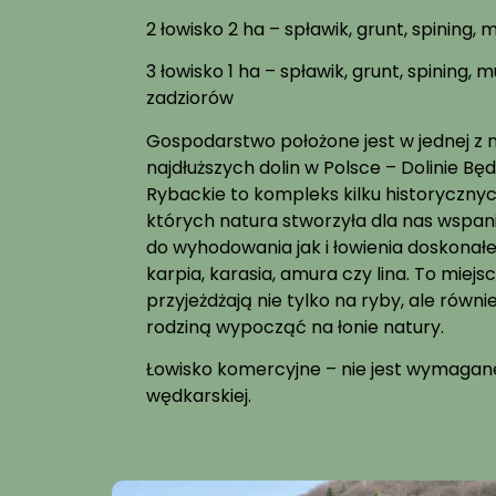
2 łowisko 2 ha – spławik, grunt, spining,
3 łowisko 1 ha – spławik, grunt, spining,
zadziorów
Gospodarstwo położone jest w jednej z na
najdłuższych dolin w Polsce – Dolinie B
Rybackie to kompleks kilku historyczn
których natura stworzyła dla nas wspan
do wyhodowania jak i łowienia doskonałej
karpia, karasia, amura czy lina. To miej
przyjeżdżają nie tylko na ryby, ale równi
rodziną wypocząć na łonie natury.
Łowisko komercyjne – nie jest wymagan
wędkarskiej.