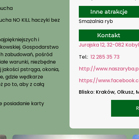
 mucha
Inne atrakcje
 mucha NO KILL haczyki bez
Smażalnia ryb
Kontakt
jpiękniejszych i
Jurajska 12, 32-082 Koby
ędkowskiej. Gospodarstwo
ych zabudowań, pośród
Tel.:
12 285 35 73
iałe warunki, niezbędne
http://www.naszaryba.p
 jakości pstrąga, okonia,
sce, gdzie wędkarze
https://www.facebook.
eż po to, aby z całą
Blisko: Kraków, Olkusz,
e posiadanie karty
R