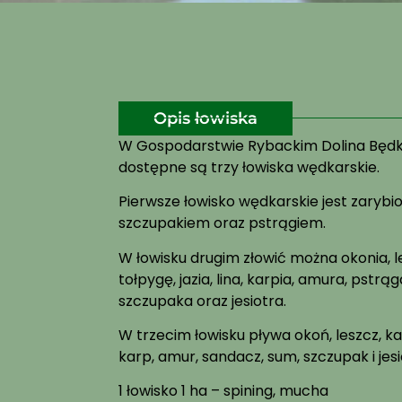
Opis łowiska
W Gospodarstwie Rybackim Dolina Będ
dostępne są trzy łowiska wędkarskie.
Pierwsze łowisko wędkarskie jest zaryb
szczupakiem oraz pstrągiem.
W łowisku drugim złowić można okonia, le
tołpygę, jazia, lina, karpia, amura, pstr
szczupaka oraz jesiotra.
W trzecim łowisku pływa okoń, leszcz, karaś
karp, amur, sandacz, sum, szczupak i jesi
1 łowisko 1 ha – spining, mucha