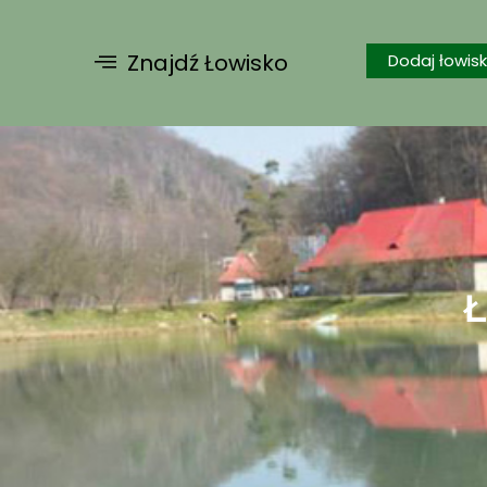
Znajdź Łowisko
Dodaj łowis
Ł