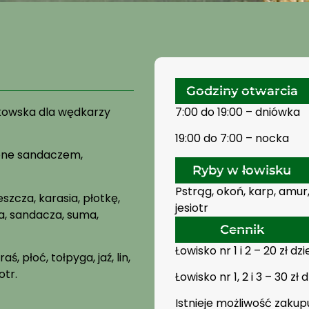
Godziny otwarcia
kowska dla wędkarzy
7:00 do 19:00 – dniówka
19:00 do 7:00 – nocka
ione sandaczem,
Ryby w łowisku
Pstrąg, okoń, karp, amur,
szcza, karasia, płotkę,
jesiotr
ąga, sandacza, suma,
Cennik
Łowisko nr 1 i 2 – 20 zł dz
, płoć, tołpyga, jaź, lin,
otr.
Łowisko nr 1, 2 i 3 – 30 zł 
Istnieje możliwość zakup