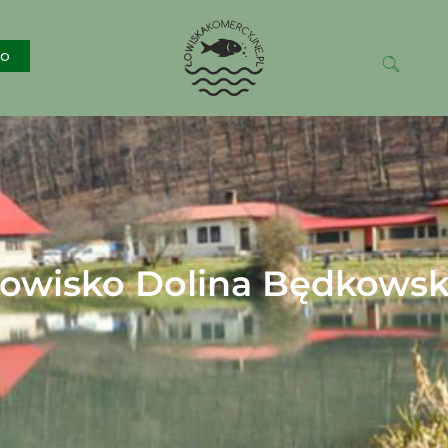
ko
owisko Dolina Będkows