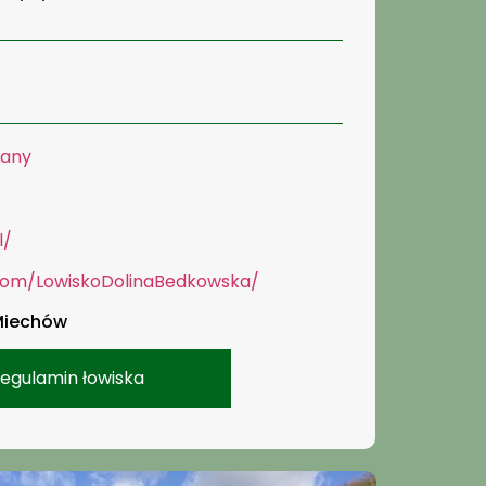
lany
l/
com/LowiskoDolinaBedkowska/
 Miechów
egulamin łowiska