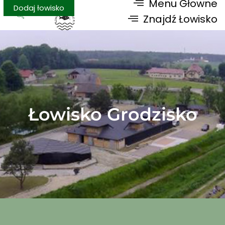
Menu Głowne
Dodaj łowisko
Znajdź Łowisko
Łowisko Grodzisko