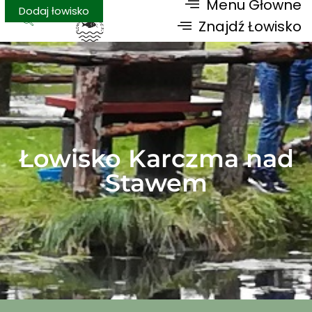
Menu Głowne
Dodaj łowisko
Znajdź Łowisko
Łowisko Karczma nad
Stawem