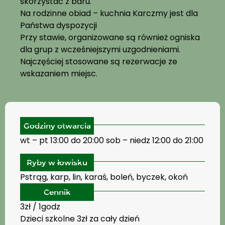
skorzystać z baru.
Na rodzinne obiad – kuchnia Karczmy jest dla
Państwa dyspozycji
Przy stawie, organizowane są również ogniska
dla grup z wcześniejszymi uzgodnieniami.
Najczęściej stosowane są rezerwacje ze
wskazaniem miejsc.
Godziny otwarcia
wt – pt 13:00 do 20:00 sob – niedz 12:00 do 21:00
Ryby w łowisku
Pstrąg, karp, lin, karaś, boleń, byczek, okoń
Cennik
3zł / 1godz
Dzieci szkolne 3zł za cały dzień