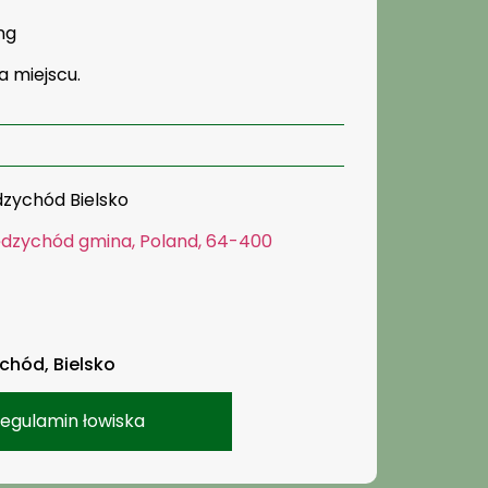
ng
a miejscu.
zychód Bielsko
ędzychód gmina, Poland, 64-400
ychód, Bielsko
egulamin łowiska