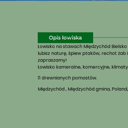
Opis łowiska
Łowisko na stawach Międzychód Bielsko to
lubisz naturę, śpiew ptaków, rechot żab 
zapraszamy!
Łowisko kameralne, komercyjne, klimat
11 drewnianych pomostów.
Międzychód , Międzychód gmina, Poland