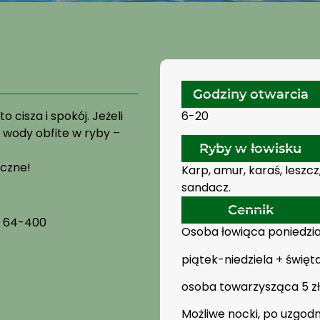
Godziny otwarcia
 cisza i spokój. Jeżeli
6-20
i wody obfite w ryby –
Ryby w łowisku
yczne!
Karp, amur, karaś, leszcz, 
sandacz.
Cennik
, 64-400
Osoba łowiąca poniedzia
piątek-niedziela + święta
osoba towarzysząca 5 zł
Możliwe nocki, po uzgodn