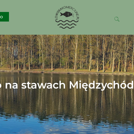
ko
 na stawach Międzychód