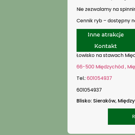
Nie zezwalamy na spinni
Cennik ryb – dostępny n
Inne atrakcje
Kontakt
Łowisko na stawach Międ
66-500 Międzychód , Mi
Tel.:
601054937
601054937
Blisko: Sieraków, Międz
R