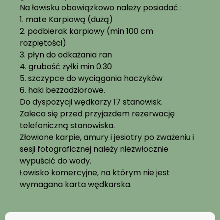
Na łowisku obowiązkowo należy posiadać :
1. mate Karpiową (dużą)
2. podbierak karpiowy (min 100 cm
rozpiętości)
3. płyn do odkażania ran
4. grubość żyłki min 0.30
5. szczypce do wyciągania haczyków
6. haki bezzadziorowe.
Do dyspozycji wędkarzy 17 stanowisk.
Zaleca się przed przyjazdem rezerwację
telefoniczną stanowiska.
Złowione karpie, amury i jesiotry po zważeniu i
sesji fotograficznej należy niezwłocznie
wypuścić do wody.
Łowisko komercyjne, na którym nie jest
wymagana karta wędkarska.