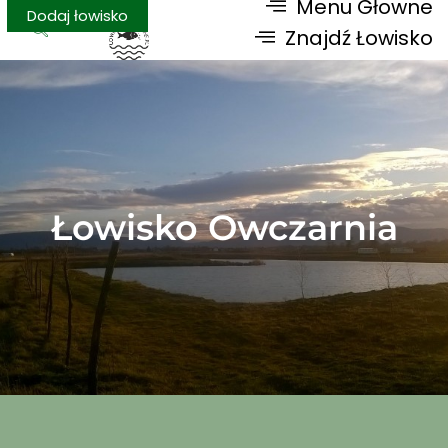
Menu Głowne
Dodaj łowisko
Znajdź Łowisko
Łowisko Owczarnia