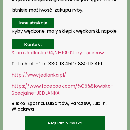
Istnieje możliwość zakupu ryby.
Inne atrakcje
Ryby wędzone, mały sklepik wędkarski, napoje
Kontakt
Stara Jedlanka 94, 21-109 Stary Uścimów
Tel.:a href =”tel: 880 113 451″> 880 113 451
http://www.jedlanka.pl/
https://www.facebook.com/%C5%81owisko-
Specjalne-JEDLANKA
Blisko: Łęczna, Lubartów, Parczew, Lublin,
Włodawa
Regulamin łowiska