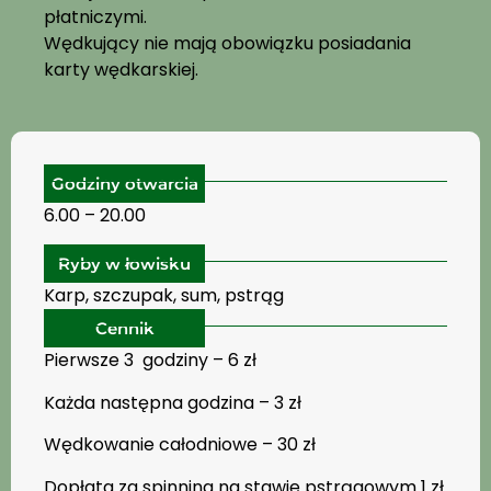
płatniczymi.
Wędkujący nie mają obowiązku posiadania
karty wędkarskiej.
Godziny otwarcia
6.00 – 20.00
Ryby w łowisku
Karp, szczupak, sum, pstrąg
Cennik
Pierwsze 3 godziny – 6 zł
Każda następna godzina – 3 zł
Wędkowanie całodniowe – 30 zł
Dopłata za spinning na stawie pstrągowym 1 zł