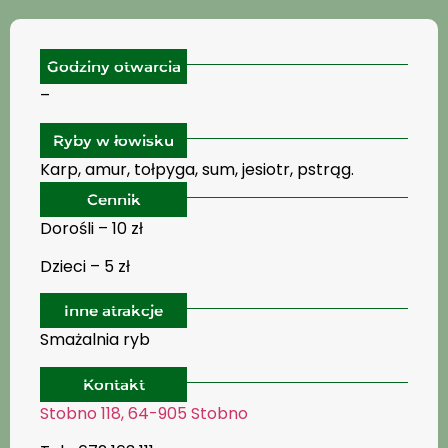
Godziny otwarcia
–
Ryby w łowisku
Karp, amur, tołpyga, sum, jesiotr, pstrąg.
Cennik
Dorośli – 10 zł
Dzieci – 5 zł
Inne atrakcje
Smażalnia ryb
Kontakt
Stobno 118, 64-905 Stobno