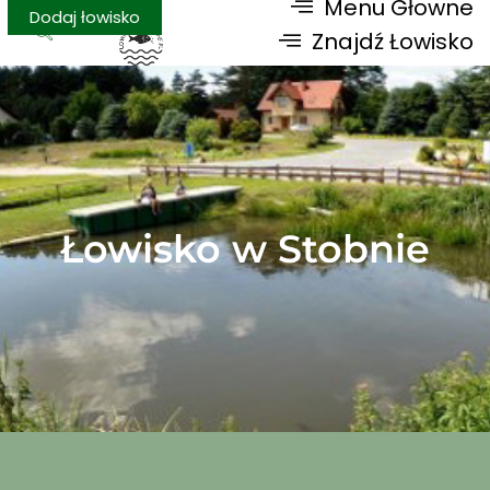
Menu Głowne
Dodaj łowisko
Znajdź Łowisko
Łowisko w Stobnie