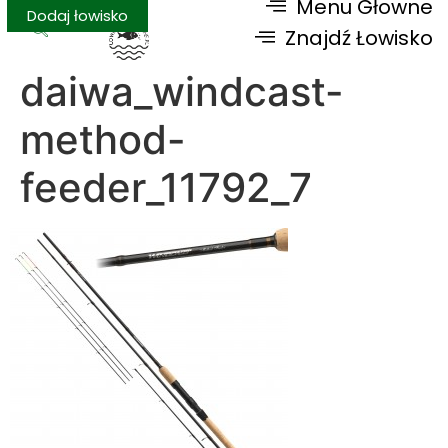
Menu Głowne
Dodaj łowisko
Znajdź Łowisko
daiwa_windcast-
method-
feeder_11792_7