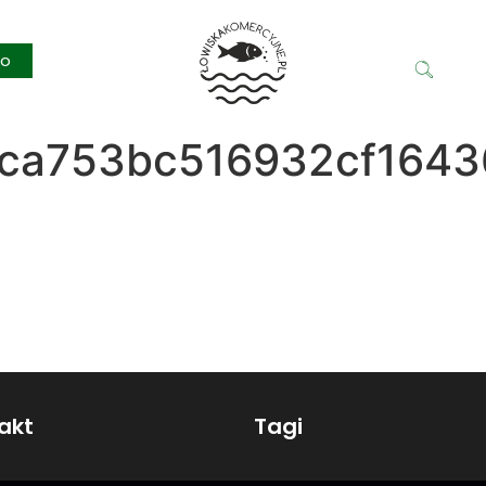
ko
_6ca753bc516932cf164
akt
Tagi