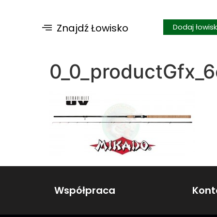
Znajdź Łowisko
Dodaj łowis
0_0_productGfx
Współpraca
Kont