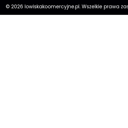
© 2026 lowiskakoomercyjne.pl. Wszelkie prawa zas