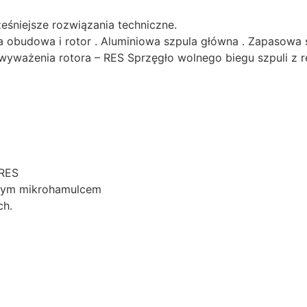
śniejsze rozwiązania techniczne.
obudowa i rotor . Aluminiowa szpula główna . Zapasowa sz
wyważenia rotora – RES Sprzęgło wolnego biegu szpuli 
 RES
anym mikrohamulcem
ch.