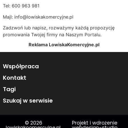
Tel: 600 963 981
Majl: info@lowiskakomercyjne.pl
Zadzwoń lub napisz, rozważymy każdą propozycję
promowania Twojej firmy na Naszym Portalu.
Reklama LowiskaKomercyjne.pl
Współpraca
Kontakt
Tagi
Szukaj w serwisie
© 2026
Projekt i wdrożenie
lowiskakoomercyjne.pl.
webdesign-studio