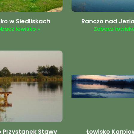
ko w Siedliskach
Ranczo nad Jezi
obacz łowisko »
Zobacz łowisko
o Przystanek Stawy
Łowisko Karpio