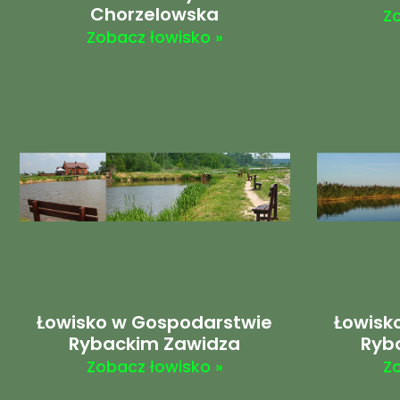
Chorzelowska
Z
Zobacz łowisko »
Łowisko w Gospodarstwie
Łowisk
Rybackim Zawidza
Ryb
Zobacz łowisko »
Z