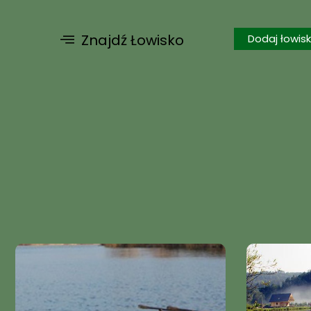
Znajdź Łowisko
Dodaj łowis