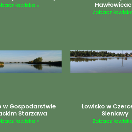
Hawłowicac
obacz łowisko »
Zobacz łowisko
o w Gospodarstwie
Łowisko w Czerc
ackim Starzawa
Sieniawy
obacz łowisko »
Zobacz łowisko