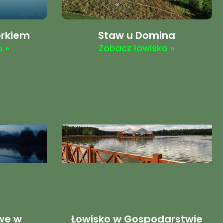
orkiem
Staw u Domina
 »
Zobacz łowisko »
we w
Łowisko w Gospodarstwie