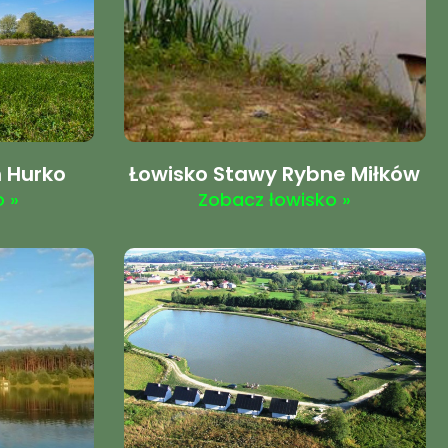
n Hurko
Łowisko Stawy Rybne Miłków
 »
Zobacz łowisko »